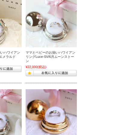
揃いハワイアン
ママとベビーのお揃いハワイアン
5月エメラルド
リングLuce-SV/6月ムーンストー
ン
¥22,000
(税込)