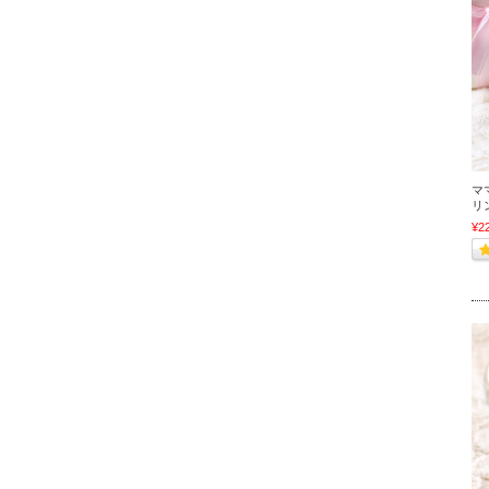
マ
リ
¥2