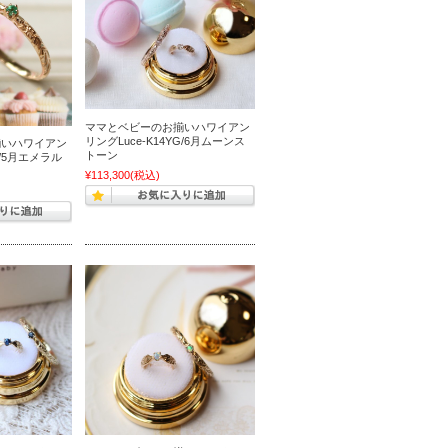
ママとベビーのお揃いハワイアン
リングLuce-K14YG/6月ムーンス
揃いハワイアン
トーン
G/5月エメラル
¥113,300
(税込)