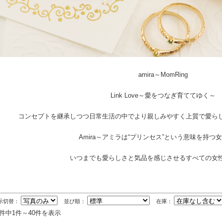
amira～MomRing
Link Love～愛をつなぎ育ててゆく～
コンセプトを継承しつつ日常生活の中でより親しみやすく上質で愛ら
Amira～アミラは“プリンセス”という意味を持つ
いつまでも愛らしさと気品を感じさせるすべての女
示切替：
並び順：
在庫：
1件中1件～40件を表示