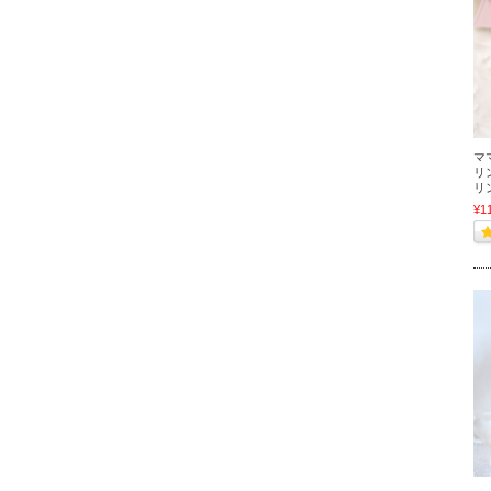
マ
リン
リ
¥1