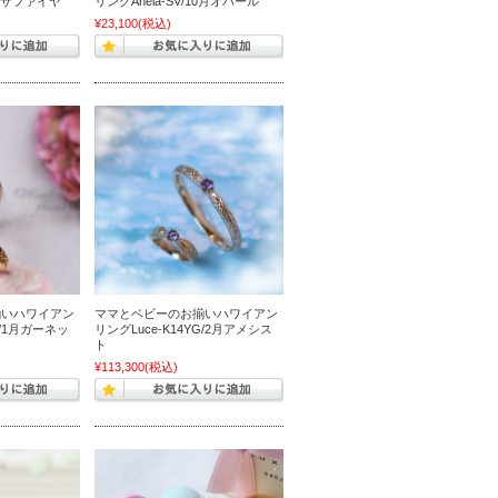
9月サファイヤ
リングAnela-SV/10月オパール
¥23,100
(税込)
揃いハワイアン
ママとベビーのお揃いハワイアン
G/1月ガーネッ
リングLuce-K14YG/2月アメシス
ト
¥113,300
(税込)