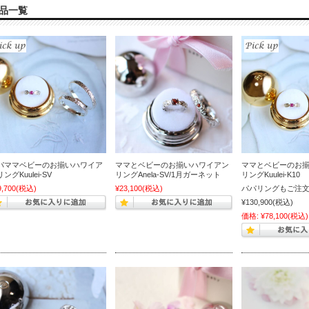
品一覧
パママベビーのお揃いハワイア
ママとベビーのお揃いハワイアン
ママとベビーのお
ングKuulei-SV
リングAnela-SV/1月ガーネット
リングKuulei-K10
9,700
(税込)
¥23,100
(税込)
パパリングもご注文
¥130,900
(税込)
価格:
¥78,100
(税込)