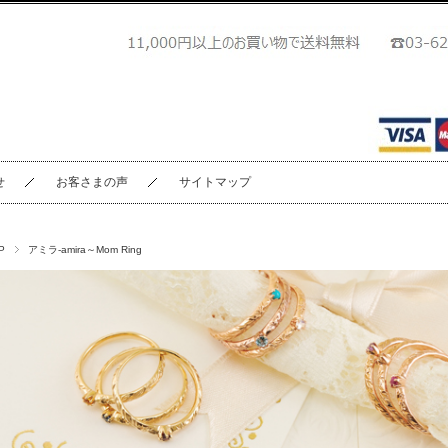
せ
お客さまの声
サイトマップ
P
アミラ-amira～Mom Ring