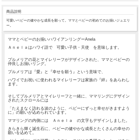
商品説明
可愛いベビーの健やかな成長を願って。ママとベビーの初めてのお揃いジュエリ
ー。
ママとベビーのお揃いハワイアンリングーAnela
Ａｎｅｌａはハワイ語で 可愛い子供・天使 を意味します。
プルメリアの花とマイレリーフがデザインされた、ママとベビーの
仲良しお揃いリング。
プルメリアは『愛』と『幸せを願う』という意味で、
ハワイでお祝いに使われるマイレリーフは家族の『絆』をあらわし
ます。
そしてプルメリアとマイレリーフと一緒に、ママリングにデザイン
されたスクロールには
「たえまなく訪れる波のように、ベビーにずっと幸せがきますよう
に」の願いが込められています。
ママリングの内側には Ａｎｅｌａ の文字もデザインしました。
きらきら輝く誕生石に、ベビーの健やかな成長とたくさんの幸せの
願いを込めて。