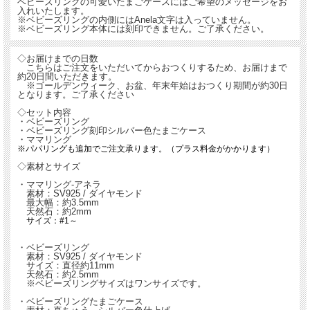
ベビーズリングの可愛いたまごケースにはご希望のメッセージをお
入れいたします。
※ベビーズリングの内側にはAnela文字は入っていません。
※ベビーズリング本体には刻印できません。ご了承ください。
◇お届けまでの日数
こちらはご注文をいただいてからおつくりするため、お届けまで
約20日間いただきます。
※ゴールデンウィーク、お盆、年末年始はおつくり期間が約30日
となります。ご了承ください
◇セット内容
・ベビーズリング
・ベビーズリング刻印シルバー色たまごケース
・ママリング
※パパリングも追加でご注文承ります。（プラス料金がかかります）
◇素材とサイズ
・ママリング-アネラ
素材：SV925 / ダイヤモンド
最大幅：約3.5mm
天然石：約2mm
サイズ：#1～
・ベビーズリング
素材：SV925 / ダイヤモンド
サイズ：直径約11mm
天然石：約2.5mm
※ベビーズリングサイズはワンサイズです。
・ベビーズリングたまごケース