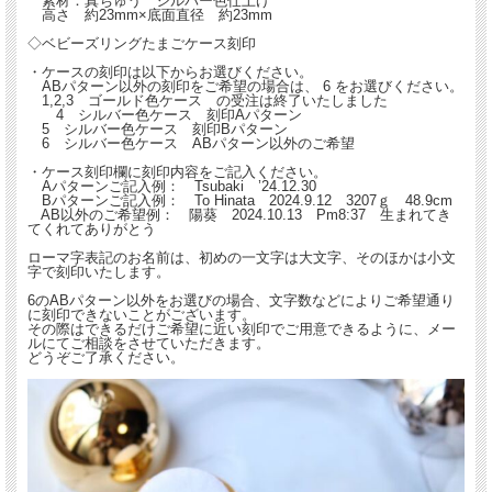
素材：真ちゅう シルバー色仕上げ
高さ 約23mm×底面直径 約23mm
◇ベビーズリングたまごケース刻印
・ケースの刻印は以下からお選びください。
ABパターン以外の刻印をご希望の場合は、 6 をお選びください。
1,2,3 ゴールド色ケース の受注は終了いたしました
4 シルバー色ケース 刻印Aパターン
5 シルバー色ケース 刻印Bパターン
6 シルバー色ケース ABパターン以外のご希望
・ケース刻印欄に刻印内容をご記入ください。
Aパターンご記入例： Tsubaki ’24.12.30
Bパターンご記入例： To Hinata 2024.9.12 3207ｇ 48.9cm
AB以外のご希望例： 陽葵 2024.10.13 Pm8:37 生まれてき
てくれてありがとう
ローマ字表記のお名前は、初めの一文字は大文字、そのほかは小文
字で刻印いたします。
6のABパターン以外をお選びの場合、文字数などによりご希望通り
に刻印できないことがございます。
その際はできるだけご希望に近い刻印でご用意できるように、メー
ルにてご相談をさせていただきます。
どうぞご了承ください。