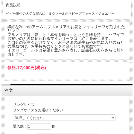
商品説明
ベビー誕生の大切な記念に、ルクソールのベビーズファーストジュエリー
繊細な2mmのアームにプルメリアのお花とマイレリーフが刻まれた
リング。
プルメリアは「愛」と「幸せを願う」という意味を持ち、ハワイで
お祝いのときに使われるマイレリーフは「絆」を表します。
ご自分の誕生石だけでなく、お子さまの誕生石やお気に入りの石と
の重ねづけ、お手持ちのリングと合わせても素敵です。
イエローゴールドは希望と豊かさを表し、誕生石の力をさらに引き
出します。
価格:
77,000円
(税込)
注文
リングサイズ:
リングサイズをお選びください
購入数：
個