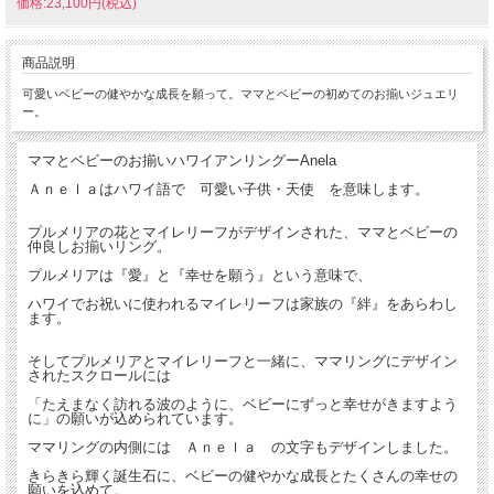
価格:23,100円(税込)
商品説明
可愛いベビーの健やかな成長を願って。ママとベビーの初めてのお揃いジュエリ
ー。
ママとベビーのお揃いハワイアンリングーAnela
Ａｎｅｌａはハワイ語で 可愛い子供・天使 を意味します。
プルメリアの花とマイレリーフがデザインされた、ママとベビーの
仲良しお揃いリング。
プルメリアは『愛』と『幸せを願う』という意味で、
ハワイでお祝いに使われるマイレリーフは家族の『絆』をあらわし
ます。
そしてプルメリアとマイレリーフと一緒に、ママリングにデザイン
されたスクロールには
「たえまなく訪れる波のように、ベビーにずっと幸せがきますよう
に」の願いが込められています。
ママリングの内側には Ａｎｅｌａ の文字もデザインしました。
きらきら輝く誕生石に、ベビーの健やかな成長とたくさんの幸せの
願いを込めて。