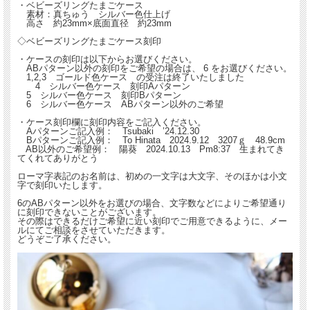
・ベビーズリングたまごケース
素材：真ちゅう シルバー色仕上げ
高さ 約23mm×底面直径 約23mm
◇ベビーズリングたまごケース刻印
・ケースの刻印は以下からお選びください。
ABパターン以外の刻印をご希望の場合は、 6 をお選びください。
1,2,3 ゴールド色ケース の受注は終了いたしました
4 シルバー色ケース 刻印Aパターン
5 シルバー色ケース 刻印Bパターン
6 シルバー色ケース ABパターン以外のご希望
・ケース刻印欄に刻印内容をご記入ください。
Aパターンご記入例： Tsubaki ’24.12.30
Bパターンご記入例： To Hinata 2024.9.12 3207ｇ 48.9cm
AB以外のご希望例： 陽葵 2024.10.13 Pm8:37 生まれてき
てくれてありがとう
ローマ字表記のお名前は、初めの一文字は大文字、そのほかは小文
字で刻印いたします。
6のABパターン以外をお選びの場合、文字数などによりご希望通り
に刻印できないことがございます。
その際はできるだけご希望に近い刻印でご用意できるように、メー
ルにてご相談をさせていただきます。
どうぞご了承ください。