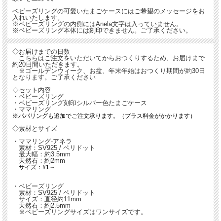
ベビーズリングの可愛いたまごケースにはご希望のメッセージをお
入れいたします。
※ベビーズリングの内側にはAnela文字は入っていません。
※ベビーズリング本体には刻印できません。ご了承ください。
◇お届けまでの日数
こちらはご注文をいただいてからおつくりするため、お届けまで
約20日間いただきます。
※ゴールデンウィーク、お盆、年末年始はおつくり期間が約30日
となります。ご了承ください
◇セット内容
・ベビーズリング
・ベビーズリング刻印シルバー色たまごケース
・ママリング
※パパリングも追加でご注文承ります。（プラス料金がかかります）
◇素材とサイズ
・ママリング-アネラ
素材：SV925 / ペリドット
最大幅：約3.5mm
天然石：約2mm
サイズ：#1～
・ベビーズリング
素材：SV925 / ペリドット
サイズ：直径約11mm
天然石：約2.5mm
※ベビーズリングサイズはワンサイズです。