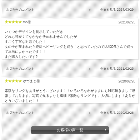
お店からのコメント
2024/03/29
ma様
2021/02/25
いくつかデザインを提示していただき
どれも可愛くてなかなか決めれませんでしたが
すごく丁寧な対応でした！
女の子が産まれたら絶対ベビーリングを買う！と思っていたのでLUXORさんで買っ
て本当によかったです！！
また購入したいです?
お店からのコメント
2021/02/25
ゆづまま様
2020/02/28
素敵なリングをありがとうございます！！いろいろなわがままにも対応頂きまして感
謝しております。写真で見るよりも繊細で素敵なリングです。大切にします！ありが
とうございました！！
お店からのコメント
2020/02/28
お客様の声一覧