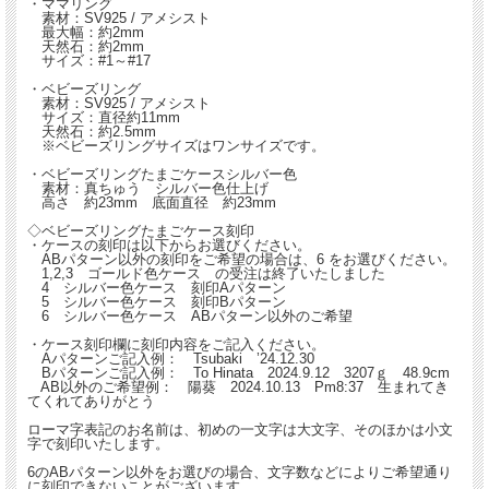
・ママリング
素材：SV925 / アメシスト
最大幅：約2mm
天然石：約2mm
サイズ：#1～#17
・ベビーズリング
素材：SV925 / アメシスト
サイズ：直径約11mm
天然石：約2.5mm
※ベビーズリングサイズはワンサイズです。
・ベビーズリングたまごケースシルバー色
素材：真ちゅう シルバー色仕上げ
高さ 約23mm 底面直径 約23mm
◇ベビーズリングたまごケース刻印
・ケースの刻印は以下からお選びください。
ABパターン以外の刻印をご希望の場合は、6 をお選びください。
1,2,3 ゴールド色ケース の受注は終了いたしました
4 シルバー色ケース 刻印Aパターン
5 シルバー色ケース 刻印Bパターン
6 シルバー色ケース ABパターン以外のご希望
・ケース刻印欄に刻印内容をご記入ください。
Aパターンご記入例： Tsubaki ’24.12.30
Bパターンご記入例： To Hinata 2024.9.12 3207ｇ 48.9cm
AB以外のご希望例： 陽葵 2024.10.13 Pm8:37 生まれてき
てくれてありがとう
ローマ字表記のお名前は、初めの一文字は大文字、そのほかは小文
字で刻印いたします。
6のABパターン以外をお選びの場合、文字数などによりご希望通り
に刻印できないことがございます。