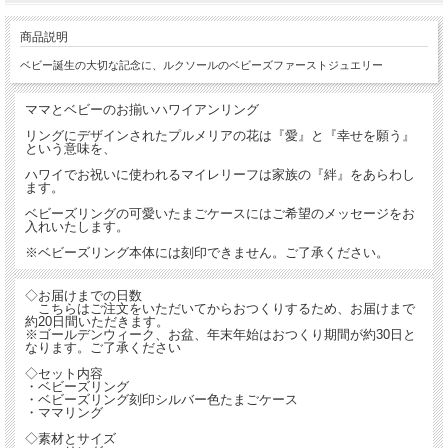
商品説明
ベビー誕生の大切な記念に、ルクソールのベビーズファーストジュエリー
ママとベビーのお揃いハワイアンリング
リングにデザインされたプルメリアの花は『愛』と『幸せを願う』
という意味を、
ハワイでお祝いに使われるマイレリーフは家族の『絆』をあらわし
ます。
ベビーズリングの可愛いたまごケースにはご希望のメッセージをお
入れいたします。
※ベビーズリング本体には刻印できません。ご了承ください。
◇お届けまでの日数
こちらはご注文をいただいてからおつくりするため、お届けまで
約20日間いただきます。
※ゴールデンウィーク、お盆、年末年始はおつくり期間が約30日と
なります。ご了承ください
◇セット内容
・ベビーズリング
・ベビーズリング刻印シルバー色たまごケース
・ママリング
◇素材とサイズ