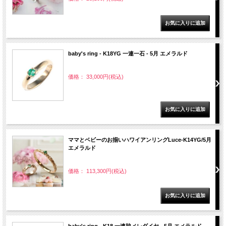
baby's ring - K18YG 一連一石 - 5月 エメラルド
価格： 33,000円(税込)
ママとベビーのお揃いハワイアンリングLuce-K14YG/5月
エメラルド
価格： 113,300円(税込)