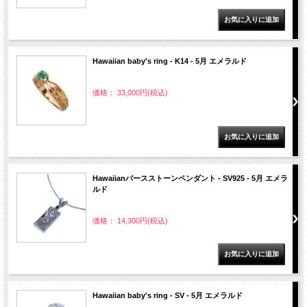
Hawaiian baby's ring - K14 - 5月 エメラルド
価格： 33,000円(税込)
Hawaiianバースストーンペンダント - SV925 - 5月 エメラ
ルド
価格： 14,300円(税込)
Hawaiian baby's ring - SV - 5月 エメラルド