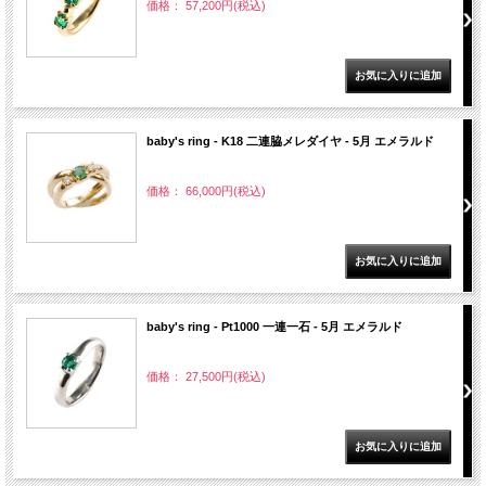
価格： 57,200円(税込)
baby's ring - K18 二連脇メレダイヤ - 5月 エメラルド
価格： 66,000円(税込)
baby's ring - Pt1000 一連一石 - 5月 エメラルド
価格： 27,500円(税込)