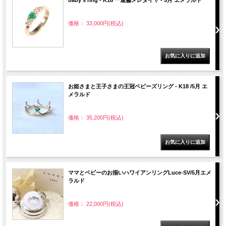
baby's ring - K18 一連脇メレダイヤ - 5月 エメラルド
価格： 33,000円(税込)
お姫さまと王子さまの王冠ベビーズリング - K18 /5月 エ
メラルド
価格： 35,200円(税込)
ママとベビーのお揃いハワイアンリングLuce-SV/5月エメ
ラルド
価格： 22,000円(税込)