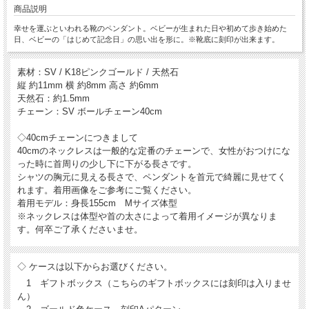
商品説明
幸せを運ぶといわれる靴のペンダント。ベビーが生まれた日や初めて歩き始めた
日、ベビーの「はじめて記念日」の思い出を形に。※靴底に刻印が出来ます。
素材：SV / K18ピンクゴールド / 天然石
縦 約11mm 横 約8mm 高さ 約6mm
天然石：約1.5mm
チェーン：SV ボールチェーン40cm
◇40cmチェーンにつきまして
40cmのネックレスは一般的な定番のチェーンで、女性がおつけにな
った時に首周りの少し下に下がる長さです。
シャツの胸元に見える長さで、ペンダントを首元で綺麗に見せてく
れます。着用画像をご参考にご覧ください。
着用モデル：身長155cm Mサイズ体型
※ネックレスは体型や首の太さによって着用イメージが異なりま
す。何卒ご了承くださいませ。
◇ ケースは以下からお選びください。
1 ギフトボックス（こちらのギフトボックスには刻印は入りませ
ん）