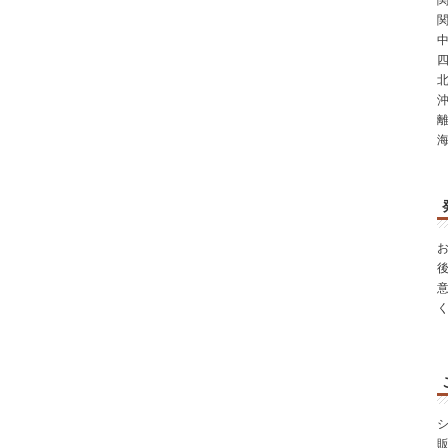
関
関
中
四
北
沖
シ