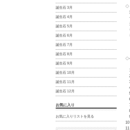
◇
誕生石 3月
素
誕生石 4月
サ
天
誕生石 5月
※
※
誕生石 6月
誕生石 7月
誕生石 8月
◇
誕生石 9月
1
誕生石 10月
2
3
誕生石 11月
4
誕生石 12月
5
6
お気に入り
7
8
お気に入りリストを見る
9
1
1