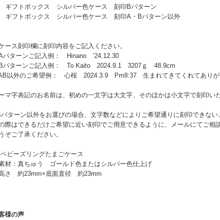
2 ギフトボックス シルバー色ケース 刻印Bパターン
3 ギフトボックス シルバー色ケース 刻印A・Bパターン以外
ケース刻印欄に刻印内容をご記入ください。
パターンご記入例： Hinano ’24.12.30
パターンご記入例： To Kaito 2024.9.1 3207ｇ 48.9cm
B以外のご希望例： 心桜 2024.3.9 Pm8:37 生まれてきてくれてあり
ーマ字表記のお名前は、初めの一文字は大文字、そのほかは小文字で刻印い
Bパターン以外をお選びの場合、文字数などによりご希望通りに刻印できない
の際はできるだけご希望に近い刻印でご用意できるように、メールにてご相
うぞご了承ください。
 ベビーズリングたまごケース
材：真ちゅう ゴールド色またはシルバー色仕上げ
さ 約23mm×底面直径 約23mm
客様の声