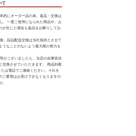
いて
基本的にオーダー品の為、返品・交換は
ん。 一度ご使用になられた商品や、お
れが生じた場合も返品をお断りしてお
交換、誤品配送交換は当社負担とさせて
ようなことのないよう最大限の努力を
品等がございましたら、当店の在庫状況
と交換させていただきます。 商品到着
または電話でご連絡ください。それを
のご要望はお受けできなくなりますの
せ。