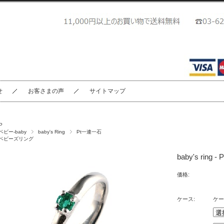
せ
お客さまの声
サイトマップ
P
ベビー-baby
baby's Ring
Pt一連一石
ベビーズリング
baby's rin
価格:
ケース:
ケー