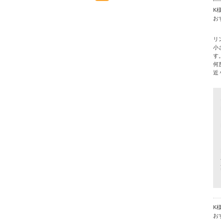
K
お
リ
小
す
何
近
K
お