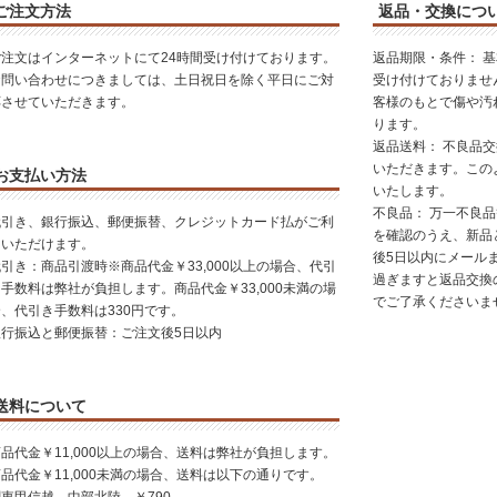
ご注文方法
返品・交換につ
ご注文はインターネットにて24時間受け付けております。
返品期限・条件： 
お問い合わせにつきましては、土日祝日を除く平日にご対
受け付けておりませ
応させていただきます。
客様のもとで傷や汚
ります。
返品送料： 不良品
いただきます。この
お支払い方法
いたします。
不良品： 万一不良
代引き、銀行振込、郵便振替、クレジットカード払がご利
を確認のうえ、新品
用いただけます。
後5日以内にメール
引き：商品引渡時※商品代金￥33,000以上の場合、代引
過ぎますと返品交換
手数料は弊社が負担します。商品代金￥33,000未満の場
でご了承くださいま
合、代引き手数料は330円です。
銀行振込と郵便振替：ご注文後5日以内
送料について
品代金￥11,000以上の場合、送料は弊社が負担します。
品代金￥11,000未満の場合、送料は以下の通りです。