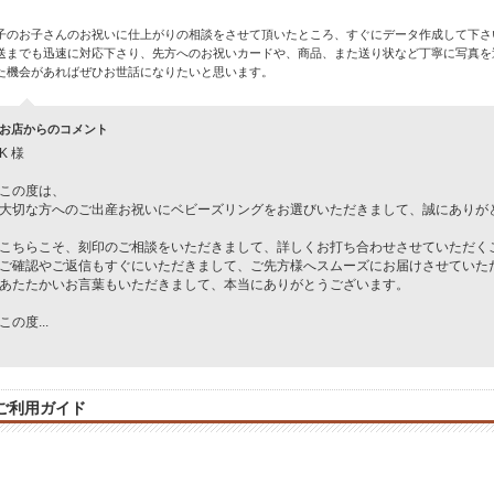
子のお子さんのお祝いに仕上がりの相談をさせて頂いたところ、すぐにデータ作成して下さ
送までも迅速に対応下さり、先方へのお祝いカードや、商品、また送り状など丁寧に写真を
た機会があればぜひお世話になりたいと思います。
お店からのコメント
K 様
この度は、
大切な方へのご出産お祝いにベビーズリングをお選びいただきまして、誠にありが
こちらこそ、刻印のご相談をいただきまして、詳しくお打ち合わせさせていただく
ご確認やご返信もすぐにいただきまして、ご先方様へスムーズにお届けさせていた
あたたかいお言葉もいただきまして、本当にありがとうございます。
この度
...
ご利用ガイド