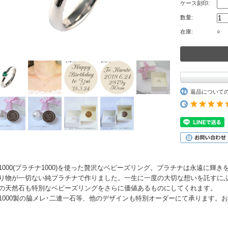
ケース刻印:
数量:
在庫:
○
返品について
t1000(プラチナ1000)を使った贅沢なベビーズリング。プラチナは永遠に輝
り物が一切ない純プラチナで作りました。一生に一度の大切な想いを託すに
の天然石も特別なベビーズリングをさらに価値あるものにしてくれます。
t1000製の脇メレ･二連一石等、他のデザインも特別オーダーにて承ります。