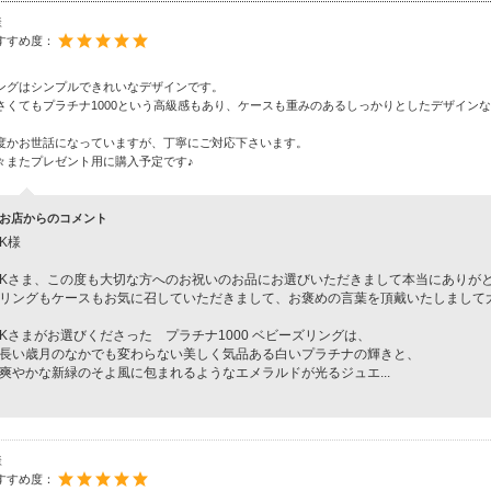
様
すすめ度：
ングはシンプルできれいなデザインです。
さくてもプラチナ1000という高級感もあり、ケースも重みのあるしっかりとしたデザイン
。
度かお世話になっていますが、丁寧にご対応下さいます。
々またプレゼント用に購入予定です♪
お店からのコメント
K様
Kさま、この度も大切な方へのお祝いのお品にお選びいただきまして本当にありが
リングもケースもお気に召していただきまして、お褒めの言葉を頂戴いたしまして
Kさまがお選びくださった プラチナ1000 ベビーズリングは、
長い歳月のなかでも変わらない美しく気品ある白いプラチナの輝きと、
爽やかな新緑のそよ風に包まれるようなエメラルドが光るジュエ
...
様
すすめ度：