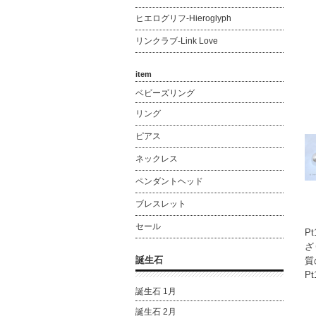
ヒエログリフ-Hieroglyph
リンクラブ-Link Love
item
ベビーズリング
リング
ピアス
ネックレス
ペンダントヘッド
ブレスレット
セール
P
ざ
誕生石
質
P
誕生石 1月
誕生石 2月