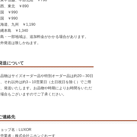
東甲信越、中部北陸 ￥790
西、東北 ￥890
国 ￥990
国 ￥990
海道、九州 ￥1,190
縄本島 ￥1,340
離島・一部地域は、追加料金がかかる場合があります。
海外発送は致しかねます。
発送について
お品物はサイズオーダー品や特別オーダー品は約20～30日
後、それ以外は約3～10営業日（土日祝日を除く）でご用
意、発送いたします。お品物や時期によりお時間をいただ
く場合もございますのでご了承ください。
ご連絡先
ョップ名：LUXOR
販売業者：株式会社ニホンぐれーす