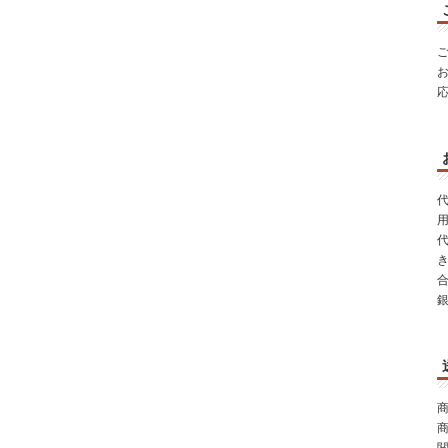
代
き
商
商