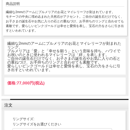
商品説明
繊細な2mmのアームにプルメリアのお花とマイレリーフが刻まれています。
モチーフの中央に埋め込まれた天然石がアクセント。ご自分の誕生石だけでなく、
お子さまの誕生石やお気に入りの石との重ねづけ、お手持ちのリングと合わせても
素敵です。愛らしいピンクゴールドは幸せと愛情を表し、宝石の力をさらに引き出
すといわれています。
繊細な2mmのアームにプルメリアのお花とマイレリーフが刻まれた
リング。
プルメリアは「愛」と「幸せを願う」という意味を持ち、ハワイで
お祝いのときに使われるマイレリーフは「絆」を表します。
ご自分の誕生石だけでなく、お子さまの誕生石やお気に入りの石と
の重ねづけ、お手持ちのリングと合わせても素敵です。
愛らしいピンクゴールドは幸せと愛情を表し、宝石の力をさらに引
き出すといわれています。
価格:
77,000円
(税込)
注文
リングサイズ:
リングサイズをお選びください