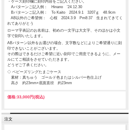
・ケース刻印欄に刻印内容をご記入ください。
Aパターンご記入例： Hinano ’24.12.30
Bパターンご記入例： To Kaito 2024.9.1 3207ｇ 48.9cm
AB以外のご希望例： 心桜 2024.3.9 Pm8:37 生まれてきてく
れてありがとう
ローマ字表記のお名前は、初めの一文字は大文字、そのほかは小文
字で刻印いたします。
ABパターン以外をお選びの場合、文字数などによりご希望通りに刻
印できないことがございます。
その際はできるだけご希望に近い刻印でご用意できるように、メー
ルにてご相談をさせていただきます。
どうぞご了承ください。
◇ ベビーズリングたまごケース
素材：真ちゅう ゴールド色またはシルバー色仕上げ
高さ 約23mm×底面直径 約23mm
価格:
33,000円
(税込)
注文