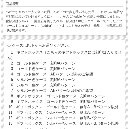
商品説明
ベビーが初めて一人で立った日、初めての一歩を踏み出した日、これからの無限な
可能性に歩いていけますように・・・。そんな“toddler”への想いを形にしました。
靴部分はシルバー、誕生石を施したベルト部分はK18ピンクゴールドで作った『フ
ァーストジュエリー』。“toddler”・・・よちよち歩きの子供、幼児 ※靴底に刻
印が出来ます。
◇ ケースは以下からお選びください。
1 ギフトボックス（こちらのギフトボックスには刻印は入りませ
ん）
2 ゴールド色ケース 刻印Aパターン
3 ゴールド色ケース 刻印Bパターン
4 ゴールド色ケース ABパターン以外のご希望
5 シルバー色ケース 刻印Aパターン
6 シルバー色ケース 刻印Bパターン
7 シルバー色ケース ABパターン以外のご希望
8 ギフトボックス ゴールド色ケース 刻印Aパターン
9 ギフトボックス ゴールド色ケース 刻印Bパターン
10 ギフトボックス ゴールド色ケース 刻印A・Bパターン以外
11 ギフトボックス シルバー色ケース 刻印Aパターン
12 ギフトボックス シルバー色ケース 刻印Bパターン
13 ギフトボックス シルバー色ケース 刻印A・Bパターン以外