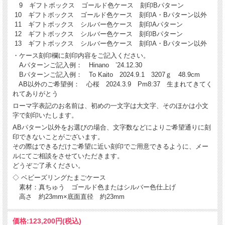
9 ギフトボックス ゴールド色ケース 刻印Bパターン
10 ギフトボックス ゴールド色ケース 刻印A・Bパターン以外
11 ギフトボックス シルバー色ケース 刻印Aパターン
12 ギフトボックス シルバー色ケース 刻印Bパターン
13 ギフトボックス シルバー色ケース 刻印A・Bパターン以外
・ケース刻印欄に刻印内容をご記入ください。
Aパターンご記入例： Hinano ’24.12.30
Bパターンご記入例： To Kaito 2024.9.1 3207ｇ 48.9cm
AB以外のご希望例： 心桜 2024.3.9 Pm8:37 生まれてきてく
れてありがとう
ローマ字表記のお名前は、初めの一文字は大文字、そのほかは小文
字で刻印いたします。
ABパターン以外をお選びの場合、文字数などによりご希望通りに刻
印できないことがございます。
その際はできるだけご希望に近い刻印でご用意できるように、メー
ルにてご相談をさせていただきます。
どうぞご了承ください。
◇ ベビーズリングたまごケース
素材：真ちゅう ゴールド色またはシルバー色仕上げ
高さ 約23mm×底面直径 約23mm
価格:
123,200円
(税込)