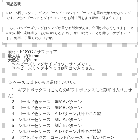
商品説明
K18 3石リングに、ピンクゴールド・ホワイトゴールドを重ねた華やかなリング
です。 3色のゴールドとダイヤモンドがお誕生石をより豪華に引き立てます。
こちらのベビーズリングはリングが重なる部分があり、空間が小さくなります。そ
のため新生児時期も、お指のねもとまでおつけいただくことが難しいデザインで
す。 何卒ご了承くださいませ。
素材：K18YG / サファイア
最大幅：約10mm
天然石：約2mm
※ベビーズリングサイズはワンサイズです。
※ベビーズリング本体には刻印はできません。
◇ ケースは以下からお選びください。
1 ギフトボックス（こちらのギフトボックスには刻印は入りませ
ん）
2 ゴールド色ケース 刻印Aパターン
3 ゴールド色ケース 刻印Bパターン
4 ゴールド色ケース ABパターン以外のご希望
5 シルバー色ケース 刻印Aパターン
6 シルバー色ケース 刻印Bパターン
7 シルバー色ケース ABパターン以外のご希望
8 ギフトボックス ゴールド色ケース 刻印Aパターン