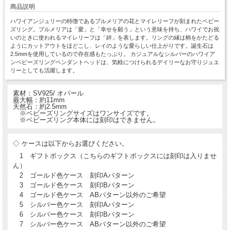
商品説明
ハワイアンジュリーの特徴であるプルメリアの花とマイレリーフが刻まれたベビー
ズリング。プルメリアは「愛」と「幸せを願う」という意味を持ち、ハワイでお祝
いのときに使われるマイレリーフは「絆」を表します。リングの縁は柄をかたどる
ようにカットアウトをほどこし、レイのような愛らしい仕上がりです。誕生石は
2.5mmを使用しているので存在感もたっぷり。 カジュアルなシルバーのハワイア
ンベビーズリングペンダントヘッドは、気軽につけられるデイリーなお守りジュエ
リーとしても活躍します。
素材：SV925/ オパール
最大幅：約11mm
天然石：約2.5mm
※ベビーズリングサイズはワンサイズです。
※ベビーズリング本体には刻印はできません。
◇ ケースは以下からお選びください。
1 ギフトボックス（こちらのギフトボックスには刻印は入りませ
ん）
2 ゴールド色ケース 刻印Aパターン
3 ゴールド色ケース 刻印Bパターン
4 ゴールド色ケース ABパターン以外のご希望
5 シルバー色ケース 刻印Aパターン
6 シルバー色ケース 刻印Bパターン
7 シルバー色ケース ABパターン以外のご希望