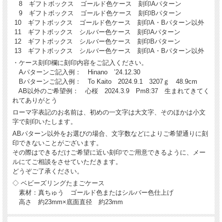
8 ギフトボックス ゴールド色ケース 刻印Aパターン
9 ギフトボックス ゴールド色ケース 刻印Bパターン
10 ギフトボックス ゴールド色ケース 刻印A・Bパターン以外
11 ギフトボックス シルバー色ケース 刻印Aパターン
12 ギフトボックス シルバー色ケース 刻印Bパターン
13 ギフトボックス シルバー色ケース 刻印A・Bパターン以外
・ケース刻印欄に刻印内容をご記入ください。
Aパターンご記入例： Hinano ’24.12.30
Bパターンご記入例： To Kaito 2024.9.1 3207ｇ 48.9cm
AB以外のご希望例： 心桜 2024.3.9 Pm8:37 生まれてきてく
れてありがとう
ローマ字表記のお名前は、初めの一文字は大文字、そのほかは小文
字で刻印いたします。
ABパターン以外をお選びの場合、文字数などによりご希望通りに刻
印できないことがございます。
その際はできるだけご希望に近い刻印でご用意できるように、メー
ルにてご相談をさせていただきます。
どうぞご了承ください。
◇ ベビーズリングたまごケース
素材：真ちゅう ゴールド色またはシルバー色仕上げ
高さ 約23mm×底面直径 約23mm