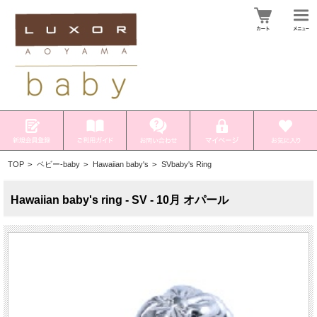
TOP
>
ベビー-baby
>
Hawaiian baby's
>
SVbaby's Ring
Hawaiian baby's ring - SV - 10月 オパール