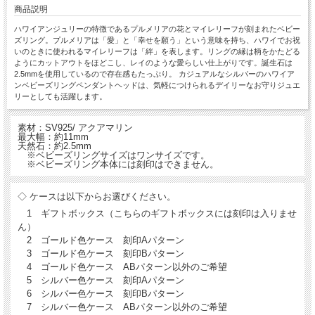
商品説明
ハワイアンジュリーの特徴であるプルメリアの花とマイレリーフが刻まれたベビー
ズリング。プルメリアは「愛」と「幸せを願う」という意味を持ち、ハワイでお祝
いのときに使われるマイレリーフは「絆」を表します。リングの縁は柄をかたどる
ようにカットアウトをほどこし、レイのような愛らしい仕上がりです。誕生石は
2.5mmを使用しているので存在感もたっぷり。 カジュアルなシルバーのハワイア
ンベビーズリングペンダントヘッドは、気軽につけられるデイリーなお守りジュエ
リーとしても活躍します。
素材：SV925/ アクアマリン
最大幅：約11mm
天然石：約2.5mm
※ベビーズリングサイズはワンサイズです。
※ベビーズリング本体には刻印はできません。
◇ ケースは以下からお選びください。
1 ギフトボックス（こちらのギフトボックスには刻印は入りませ
ん）
2 ゴールド色ケース 刻印Aパターン
3 ゴールド色ケース 刻印Bパターン
4 ゴールド色ケース ABパターン以外のご希望
5 シルバー色ケース 刻印Aパターン
6 シルバー色ケース 刻印Bパターン
7 シルバー色ケース ABパターン以外のご希望