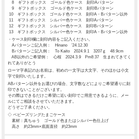
8 ギフトボックス ゴールド色ケース 刻印Aパターン
9 ギフトボックス ゴールド色ケース 刻印Bパターン
10 ギフトボックス ゴールド色ケース 刻印A・Bパターン以外
11 ギフトボックス シルバー色ケース 刻印Aパターン
12 ギフトボックス シルバー色ケース 刻印Bパターン
13 ギフトボックス シルバー色ケース 刻印A・Bパターン以外
・ケース刻印欄に刻印内容をご記入ください。
Aパターンご記入例： Hinano ’24.12.30
Bパターンご記入例： To Kaito 2024.9.1 3207ｇ 48.9cm
AB以外のご希望例： 心桜 2024.3.9 Pm8:37 生まれてきてく
れてありがとう
ローマ字表記のお名前は、初めの一文字は大文字、そのほかは小文
字で刻印いたします。
ABパターン以外をお選びの場合、文字数などによりご希望通りに刻
印できないことがございます。
その際はできるだけご希望に近い刻印でご用意できるように、メー
ルにてご相談をさせていただきます。
どうぞご了承ください。
◇ ベビーズリングたまごケース
素材：真ちゅう ゴールド色またはシルバー色仕上げ
高さ 約23mm×底面直径 約23mm