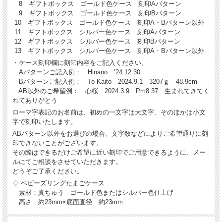
8 ギフトボックス ゴールド色ケース 刻印Aパターン
9 ギフトボックス ゴールド色ケース 刻印Bパターン
10 ギフトボックス ゴールド色ケース 刻印A・Bパターン以外
11 ギフトボックス シルバー色ケース 刻印Aパターン
12 ギフトボックス シルバー色ケース 刻印Bパターン
13 ギフトボックス シルバー色ケース 刻印A・Bパターン以外
・ケース刻印欄に刻印内容をご記入ください。
Aパターンご記入例： Hinano ’24.12.30
Bパターンご記入例： To Kaito 2024.9.1 3207ｇ 48.9cm
AB以外のご希望例： 心桜 2024.3.9 Pm8:37 生まれてきてく
れてありがとう
ローマ字表記のお名前は、初めの一文字は大文字、そのほかは小文
字で刻印いたします。
ABパターン以外をお選びの場合、文字数などによりご希望通りに刻
印できないことがございます。
その際はできるだけご希望に近い刻印でご用意できるように、メー
ルにてご相談をさせていただきます。
どうぞご了承ください。
◇ ベビーズリングたまごケース
素材：真ちゅう ゴールド色またはシルバー色仕上げ
高さ 約23mm×底面直径 約23mm