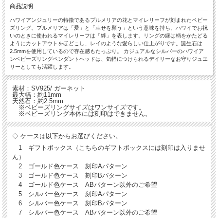
商品説明
ハワイアンジュリーの特徴であるプルメリアの花とマイレリーフが刻まれたベビー
ズリング。プルメリアは「愛」と「幸せを願う」という意味を持ち、ハワイでお祝
いのときに使われるマイレリーフは「絆」を表します。リングの縁は柄をかたどる
ようにカットアウトをほどこし、レイのような愛らしい仕上がりです。誕生石は
2.5mmを使用しているので存在感もたっぷり。 カジュアルなシルバーのハワイア
ンベビーズリングペンダントヘッドは、気軽につけられるデイリーなお守りジュエ
リーとしても活躍します。
素材：SV925/ ガーネット
最大幅：約11mm
天然石：約2.5mm
※ベビーズリングサイズはワンサイズです。
※ベビーズリング本体には刻印はできません。
◇ ケースは以下からお選びください。
1 ギフトボックス（こちらのギフトボックスには刻印は入りませ
ん）
2 ゴールド色ケース 刻印Aパターン
3 ゴールド色ケース 刻印Bパターン
4 ゴールド色ケース ABパターン以外のご希望
5 シルバー色ケース 刻印Aパターン
6 シルバー色ケース 刻印Bパターン
7 シルバー色ケース ABパターン以外のご希望