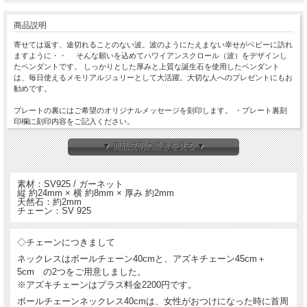
商品説明
寄せては返す、途切れることのない波。波のようにたえまない幸せがベビーに訪れ
ますように・・ そんな願いを込めてハワイアンスクロール（波）をデザインし
たペンダントです。 しっかりとした厚みと上質な誕生石を使用したペンダント
は、毎日使えるメモリアルジュリーとして大活躍。大切な人へのプレゼントにもお
勧めです。
プレートの裏にはご希望のオリジナルメッセージを刻印します。 ・プレート裏刻
印欄に刻印内容をご記入ください。
▼ 商品説明の続きを見る ▼
素材：SV925 / ガーネット
縦 約24mm × 横 約8mm × 厚み 約2mm
天然石：約2mm
チェーン：SV 925
◇チェーンにつきまして
ネックレスはボールチェーン40cmと、アズキチェーン45cm＋
5cm の2つをご用意しました。
※アズキチェーンはプラス料金2200円です。
ボールチェーンネックレス40cmは、女性がおつけになった時に首周