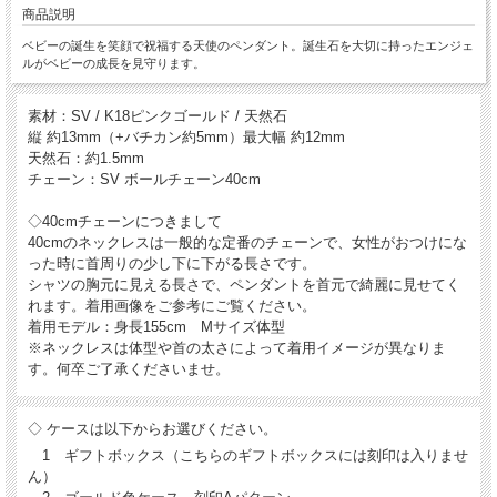
商品説明
ベビーの誕生を笑顔で祝福する天使のペンダント。誕生石を大切に持ったエンジェ
ルがベビーの成長を見守ります。
素材：SV / K18ピンクゴールド / 天然石
縦 約13mm（+バチカン約5mm）最大幅 約12mm
天然石：約1.5mm
チェーン：SV ボールチェーン40cm
◇40cmチェーンにつきまして
40cmのネックレスは一般的な定番のチェーンで、女性がおつけにな
った時に首周りの少し下に下がる長さです。
シャツの胸元に見える長さで、ペンダントを首元で綺麗に見せてく
れます。着用画像をご参考にご覧ください。
着用モデル：身長155cm Mサイズ体型
※ネックレスは体型や首の太さによって着用イメージが異なりま
す。何卒ご了承くださいませ。
◇ ケースは以下からお選びください。
1 ギフトボックス（こちらのギフトボックスには刻印は入りませ
ん）