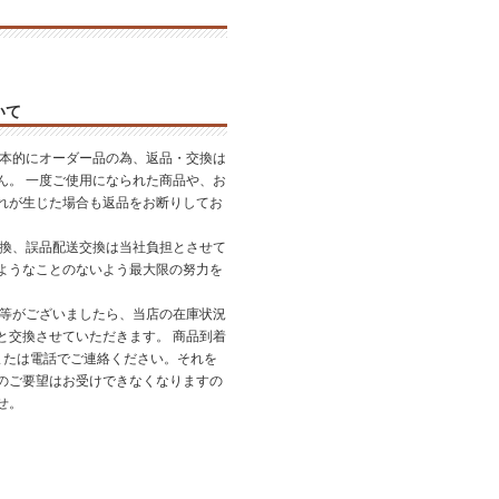
いて
基本的にオーダー品の為、返品・交換は
ん。 一度ご使用になられた商品や、お
れが生じた場合も返品をお断りしてお
交換、誤品配送交換は当社負担とさせて
ようなことのないよう最大限の努力を
品等がございましたら、当店の在庫状況
と交換させていただきます。 商品到着
または電話でご連絡ください。それを
のご要望はお受けできなくなりますの
せ。