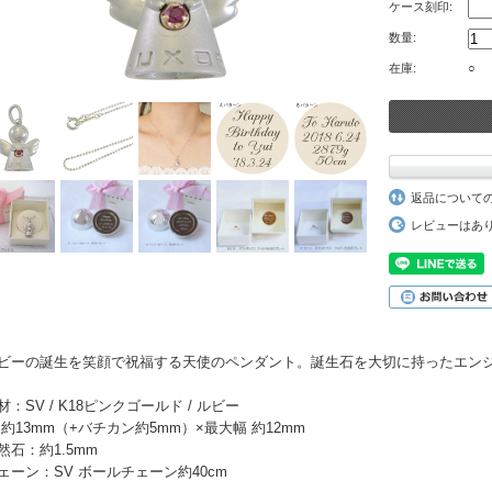
ケース刻印:
数量:
在庫:
○
返品について
レビューはあ
ビーの誕生を笑顔で祝福する天使のペンダント。誕生石を大切に持ったエン
材：SV / K18ピンクゴールド / ルビー
 約13mm（+バチカン約5mm）×最大幅 約12mm
然石：約1.5mm
ェーン：SV ボールチェーン約40cm