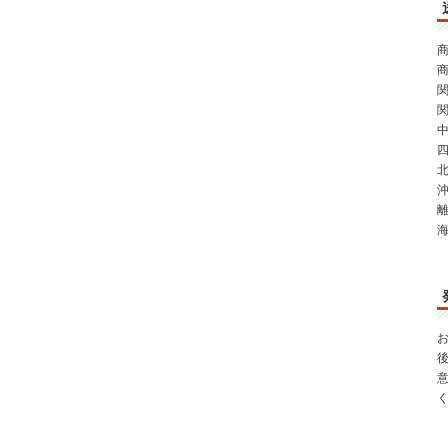
商
商
関
関
中
四
北
沖