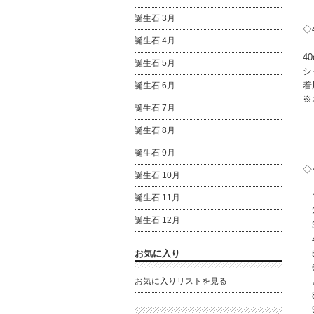
誕生石 3月
◇
誕生石 4月
4
誕生石 5月
シ
着
誕生石 6月
※
誕生石 7月
誕生石 8月
誕生石 9月
◇
誕生石 10月
1
誕生石 11月
2
誕生石 12月
3
4
お気に入り
5
6
お気に入りリストを見る
7
8
9