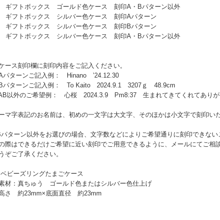
0 ギフトボックス ゴールド色ケース 刻印A・Bパターン以外
1 ギフトボックス シルバー色ケース 刻印Aパターン
2 ギフトボックス シルバー色ケース 刻印Bパターン
3 ギフトボックス シルバー色ケース 刻印A・Bパターン以外
ケース刻印欄に刻印内容をご記入ください。
パターンご記入例： Hinano ’24.12.30
パターンご記入例： To Kaito 2024.9.1 3207ｇ 48.9cm
B以外のご希望例： 心桜 2024.3.9 Pm8:37 生まれてきてくれてあり
ーマ字表記のお名前は、初めの一文字は大文字、そのほかは小文字で刻印い
Bパターン以外をお選びの場合、文字数などによりご希望通りに刻印できない
の際はできるだけご希望に近い刻印でご用意できるように、メールにてご相
うぞご了承ください。
 ベビーズリングたまごケース
材：真ちゅう ゴールド色またはシルバー色仕上げ
さ 約23mm×底面直径 約23mm