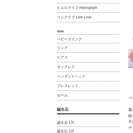
ヒエログリフ-Hieroglyph
リンクラブ-Link Love
item
ベビーズリング
リング
ピアス
ネックレス
ペンダントヘッド
ブレスレット
セール
ベ
誕生石
素
縦
天
誕生石 1月
チ
誕生石 2月