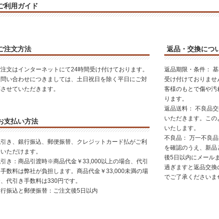
ご利用ガイド
ご注文方法
返品・交換につ
ご注文はインターネットにて24時間受け付けております。
返品期限・条件： 
お問い合わせにつきましては、土日祝日を除く平日にご対
受け付けておりませ
応させていただきます。
客様のもとで傷や汚
ります。
返品送料： 不良品
いただきます。この
お支払い方法
いたします。
不良品： 万一不良
代引き、銀行振込、郵便振替、クレジットカード払がご利
を確認のうえ、新品
用いただけます。
後5日以内にメール
引き：商品引渡時※商品代金￥33,000以上の場合、代引
過ぎますと返品交換
手数料は弊社が負担します。商品代金￥33,000未満の場
でご了承くださいま
合、代引き手数料は330円です。
銀行振込と郵便振替：ご注文後5日以内