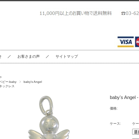
せ
お客さまの声
サイトマップ
P
ベビー-baby
baby's Angel
ネックレス
baby's Ange
価格:
ケース:
ケー