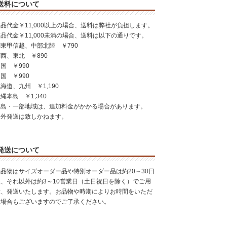
送料について
品代金￥11,000以上の場合、送料は弊社が負担します。
品代金￥11,000未満の場合、送料は以下の通りです。
東甲信越、中部北陸 ￥790
西、東北 ￥890
国 ￥990
国 ￥990
海道、九州 ￥1,190
縄本島 ￥1,340
離島・一部地域は、追加料金がかかる場合があります。
海外発送は致しかねます。
発送について
お品物はサイズオーダー品や特別オーダー品は約20～30日
後、それ以外は約3～10営業日（土日祝日を除く）でご用
意、発送いたします。お品物や時期によりお時間をいただ
く場合もございますのでご了承ください。