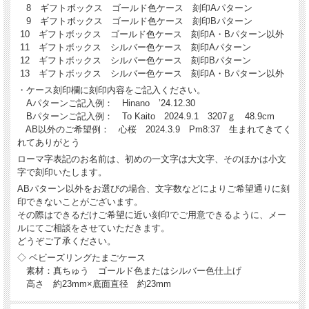
8 ギフトボックス ゴールド色ケース 刻印Aパターン
9 ギフトボックス ゴールド色ケース 刻印Bパターン
10 ギフトボックス ゴールド色ケース 刻印A・Bパターン以外
11 ギフトボックス シルバー色ケース 刻印Aパターン
12 ギフトボックス シルバー色ケース 刻印Bパターン
13 ギフトボックス シルバー色ケース 刻印A・Bパターン以外
・ケース刻印欄に刻印内容をご記入ください。
Aパターンご記入例： Hinano ’24.12.30
Bパターンご記入例： To Kaito 2024.9.1 3207ｇ 48.9cm
AB以外のご希望例： 心桜 2024.3.9 Pm8:37 生まれてきてく
れてありがとう
ローマ字表記のお名前は、初めの一文字は大文字、そのほかは小文
字で刻印いたします。
ABパターン以外をお選びの場合、文字数などによりご希望通りに刻
印できないことがございます。
その際はできるだけご希望に近い刻印でご用意できるように、メー
ルにてご相談をさせていただきます。
どうぞご了承ください。
◇ ベビーズリングたまごケース
素材：真ちゅう ゴールド色またはシルバー色仕上げ
高さ 約23mm×底面直径 約23mm