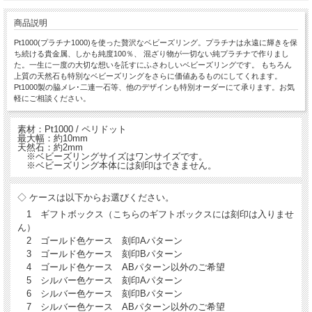
商品説明
Pt1000(プラチナ1000)を使った贅沢なベビーズリング。プラチナは永遠に輝きを保
ち続ける貴金属、しかも純度100％、 混ざり物が一切ない純プラチナで作りまし
た。一生に一度の大切な想いを託すにふさわしいベビーズリングです。 もちろん
上質の天然石も特別なベビーズリングをさらに価値あるものにしてくれます。
Pt1000製の脇メレ･二連一石等、他のデザインも特別オーダーにて承ります。お気
軽にご相談ください。
素材：Pt1000 / ペリドット
最大幅：約10mm
天然石：約2mm
※ベビーズリングサイズはワンサイズです。
※ベビーズリング本体には刻印はできません。
◇ ケースは以下からお選びください。
1 ギフトボックス（こちらのギフトボックスには刻印は入りませ
ん）
2 ゴールド色ケース 刻印Aパターン
3 ゴールド色ケース 刻印Bパターン
4 ゴールド色ケース ABパターン以外のご希望
5 シルバー色ケース 刻印Aパターン
6 シルバー色ケース 刻印Bパターン
7 シルバー色ケース ABパターン以外のご希望