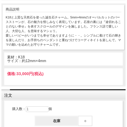
商品説明
K18と上質な天然石を使った誕生石チャーム。5mm×4mmのオーバルカットのバー
スストーンが、石の魅力を惜しみなく表現しています。石座の裏には『途切れるこ
とのない幸せ』を表すスクロールのデザインを施しました。フランス語で愛しい
人、大切な人、を意味するマシェリ。
愛しいベビーがいつまでも幸せでありますように・・。シンプルに着けて石の輝き
を楽しんだり、お手持ちのペンダントと重ねづけでコーディネイトを楽しんで。マ
マの願いを込めたお守りチャームです。
素材：K18
サイズ：約12mm×4mm
価格:
33,000円
(税込)
注文
購入数：
個
在庫
○