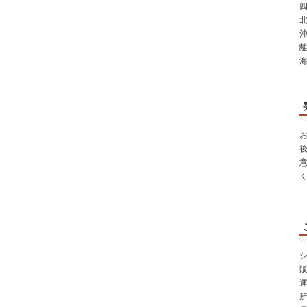
四
北
沖
シ
所