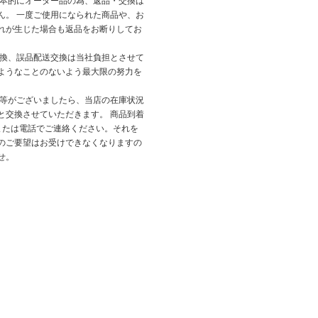
基本的にオーダー品の為、返品・交換は
ん。 一度ご使用になられた商品や、お
れが生じた場合も返品をお断りしてお
交換、誤品配送交換は当社負担とさせて
ようなことのないよう最大限の努力を
品等がございましたら、当店の在庫状況
と交換させていただきます。 商品到着
または電話でご連絡ください。それを
のご要望はお受けできなくなりますの
せ。