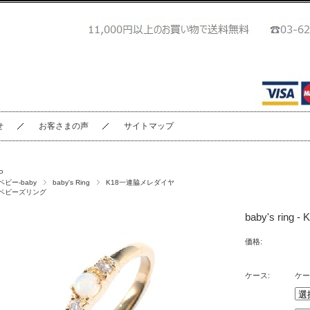
せ
お客さまの声
サイトマップ
P
ベビー-baby
baby's Ring
K18一連脇メレダイヤ
ベビーズリング
baby's rin
価格:
ケース:
ケー