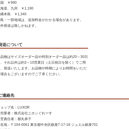
国 ￥990
海道、九州 ￥1,190
縄本島 ￥1,340
離島・一部地域は、追加料金がかかる場合があります。
海外発送は致しかねます。
発送について
お品物はサイズオーダー品や特別オーダー品は約20～30日
後、それ以外は約3～10営業日（土日祝日を除く）でご用
意、発送いたします。お品物や時期によりお時間をいただ
く場合もございますのでご了承ください。
ご連絡先
ョップ名：LUXOR
販売業者：株式会社ニホンぐれーす
運営責任者：都丸恭子
在地：〒104-0061 東京都中央区銀座7-17-18 ジュエル銀座701