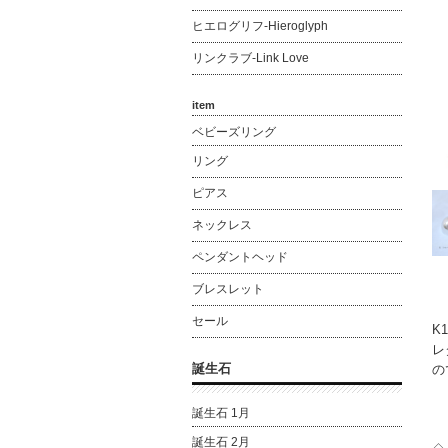
ヒエログリフ-Hieroglyph
リンクラブ-Link Love
item
ベビーズリング
リング
ピアス
ネックレス
ペンダントヘッド
ブレスレット
セール
K
レ
誕生石
の
誕生石 1月
誕生石 2月