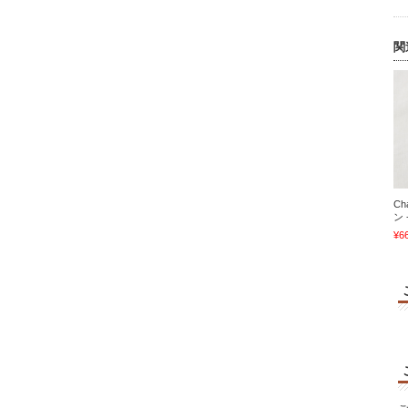
関
Ch
ン 
¥6