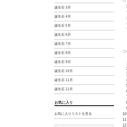
◇
素
誕生石 3月
サ
誕生石 4月
天
※
誕生石 5月
※
誕生石 6月
誕生石 7月
◇
誕生石 8月
誕生石 9月
1
2
誕生石 10月
3
4
誕生石 11月
5
誕生石 12月
6
7
お気に入り
8
9
お気に入りリストを見る
1
1
1