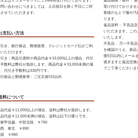
ご注文はインターネットにて24時間受け付けております。
返品期限・条件： 
お問い合わせにつきましては、土日祝日を除く平日にご対
受け付けておりませ
応させていただきます。
客様のもとで傷や汚
ります。
返品送料： 不良品
いただきます。この
お支払い方法
いたします。
不良品： 万一不良
代引き、銀行振込、郵便振替、クレジットカード払がご利
を確認のうえ、新品
用いただけます。
後5日以内にメール
引き：商品引渡時※商品代金￥33,000以上の場合、代引
過ぎますと返品交換
手数料は弊社が負担します。商品代金￥33,000未満の場
でご了承くださいま
合、代引き手数料は330円です。
銀行振込と郵便振替：ご注文後5日以内
送料について
品代金￥11,000以上の場合、送料は弊社が負担します。
品代金￥11,000未満の場合、送料は以下の通りです。
東甲信越、中部北陸 ￥790
西、東北 ￥890
国 ￥990