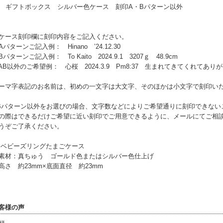
3 ギフトボックス シルバー色ケース 刻印A・Bパターン以外
ケース刻印欄に刻印内容をご記入ください。
パターンご記入例： Hinano ’24.12.30
パターンご記入例： To Kaito 2024.9.1 3207ｇ 48.9cm
B以外のご希望例： 心桜 2024.3.9 Pm8:37 生まれてきてくれてあり
ーマ字表記のお名前は、初めの一文字は大文字、そのほかは小文字で刻印い
Bパターン以外をお選びの場合、文字数などによりご希望通りに刻印できない
の際はできるだけご希望に近い刻印でご用意できるように、メールにてご相
うぞご了承ください。
 ベビーズリングたまごケース
材：真ちゅう ゴールド色またはシルバー色仕上げ
さ 約23mm×底面直径 約23mm
客様の声