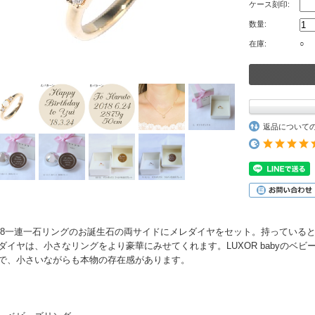
ケース刻印:
数量:
在庫:
○
返品について
18一連一石リングのお誕生石の両サイドにメレダイヤをセット。持っている
ダイヤは、小さなリングをより豪華にみせてくれます。LUXOR babyのベ
で、小さいながらも本物の存在感があります。