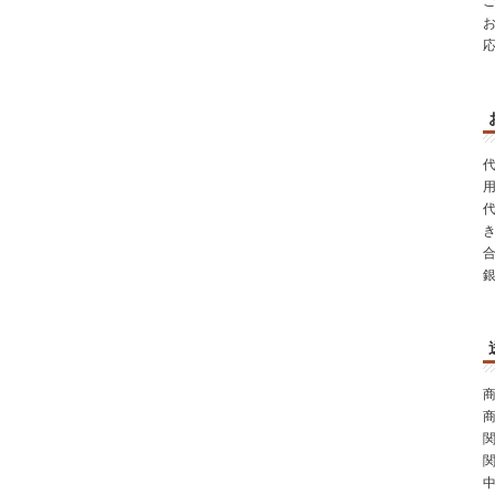
代
き
商
商
関
関
中