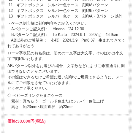
11 ギフトボックス シルバー色ケース 刻印Aパターン
12 ギフトボックス シルバー色ケース 刻印Bパターン
13 ギフトボックス シルバー色ケース 刻印A・Bパターン以外
・ケース刻印欄に刻印内容をご記入ください。
Aパターンご記入例： Hinano ’24.12.30
Bパターンご記入例： To Kaito 2024.9.1 3207ｇ 48.9cm
AB以外のご希望例： 心桜 2024.3.9 Pm8:37 生まれてきてく
れてありがとう
ローマ字表記のお名前は、初めの一文字は大文字、そのほかは小文
字で刻印いたします。
ABパターン以外をお選びの場合、文字数などによりご希望通りに刻
印できないことがございます。
その際はできるだけご希望に近い刻印でご用意できるように、メー
ルにてご相談をさせていただきます。
どうぞご了承ください。
◇ ベビーズリングたまごケース
素材：真ちゅう ゴールド色またはシルバー色仕上げ
高さ 約23mm×底面直径 約23mm
価格:
33,000円
(税込)