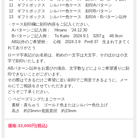
11 ギフトボックス シルバー色ケース 刻印Aパターン
12 ギフトボックス シルバー色ケース 刻印Bパターン
13 ギフトボックス シルバー色ケース 刻印A・Bパターン以外
・ケース刻印欄に刻印内容をご記入ください。
Aパターンご記入例： Hinano ’24.12.30
Bパターンご記入例： To Kaito 2024.9.1 3207ｇ 48.9cm
AB以外のご希望例： 心桜 2024.3.9 Pm8:37 生まれてきてく
れてありがとう
ローマ字表記のお名前は、初めの一文字は大文字、そのほかは小文
字で刻印いたします。
ABパターン以外をお選びの場合、文字数などによりご希望通りに刻
印できないことがございます。
その際はできるだけご希望に近い刻印でご用意できるように、メー
ルにてご相談をさせていただきます。
どうぞご了承ください。
◇ ベビーズリングたまごケース
素材：真ちゅう ゴールド色またはシルバー色仕上げ
高さ 約23mm×底面直径 約23mm
価格:
33,000円
(税込)