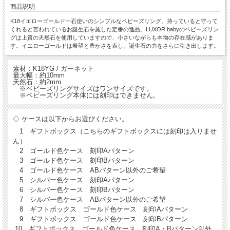
商品説明
K18イエローゴールド一石使いのシンプルなベビーズリング。持っていると守って
くれると言われているお誕生石を施した定番の逸品。LUXOR babyのベビーズリン
グは上質の天然石を使用していますので、小さいながらも本物の存在感がありま
す。イエローゴールドは希望と豊かさを表し、誕生石の力をさらに引き出します。
素材：K18YG / ガーネット
最大幅：約10mm
天然石：約2mm
※ベビーズリングサイズはワンサイズです。
※ベビーズリング本体には刻印はできません。
◇ ケースは以下からお選びください。
1 ギフトボックス（こちらのギフトボックスには刻印は入りませ
ん）
2 ゴールド色ケース 刻印Aパターン
3 ゴールド色ケース 刻印Bパターン
4 ゴールド色ケース ABパターン以外のご希望
5 シルバー色ケース 刻印Aパターン
6 シルバー色ケース 刻印Bパターン
7 シルバー色ケース ABパターン以外のご希望
8 ギフトボックス ゴールド色ケース 刻印Aパターン
9 ギフトボックス ゴールド色ケース 刻印Bパターン
10 ギフトボックス ゴールド色ケース 刻印A・Bパターン以外