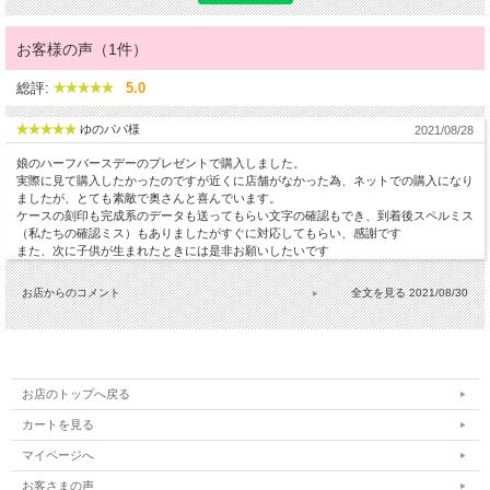
お客様の声（1件）
総評:
5.0
ゆのパパ様
2021/08/28
娘のハーフバースデーのプレゼントで購入しました。
実際に見て購入したかったのですが近くに店舗がなかった為、ネットでの購入になり
ましたが、とても素敵で奥さんと喜んでいます。
ケースの刻印も完成系のデータも送ってもらい文字の確認もでき、到着後スペルミス
（私たちの確認ミス）もありましたがすぐに対応してもらい、感謝です
また、次に子供が生まれたときには是非お願いしたいです
お店からのコメント
2021/08/30
お店のトップへ戻る
カートを見る
マイページへ
お客さまの声