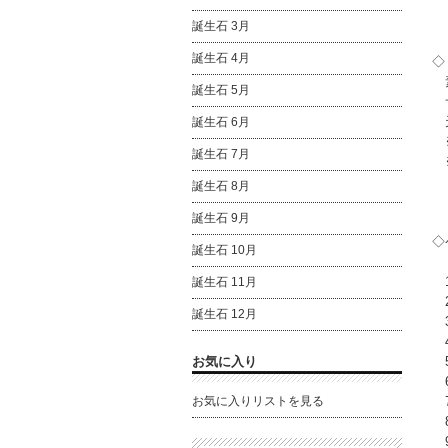
誕生石 3月
誕生石 4月
◇
素
誕生石 5月
サ
天
誕生石 6月
※
誕生石 7月
※
誕生石 8月
誕生石 9月
◇
誕生石 10月
1
誕生石 11月
2
誕生石 12月
3
4
お気に入り
5
6
お気に入りリストを見る
7
8
9