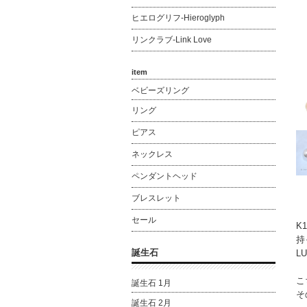
ヒエログリフ-Hieroglyph
リンクラブ-Link Love
item
ベビーズリング
リング
ピアス
ネックレス
ペンダントヘッド
ブレスレット
セール
K
持
誕生石
L
こ
誕生石 1月
そ
誕生石 2月