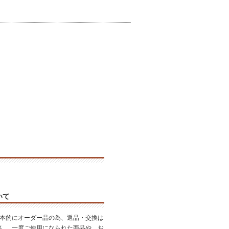
いて
基本的にオーダー品の為、返品・交換は
ん。 一度ご使用になられた商品や、お