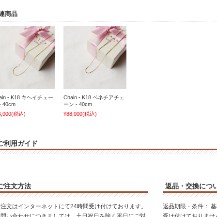
連商品
ain - K18 キヘイチェー
Chain - K18 ベネチアチェ
- 40cm
ーン - 40cm
6,000
(税込)
¥88,000
(税込)
ご利用ガイド
ご注文方法
返品・交換につ
ご注文はインターネットにて24時間受け付けております。
返品期限・条件： 
お問い合わせにつきましては、土日祝日を除く平日にご対
受け付けておりませ