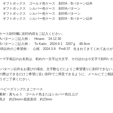
0 ギフトボックス ゴールド色ケース 刻印A・Bパターン以外
1 ギフトボックス シルバー色ケース 刻印Aパターン
2 ギフトボックス シルバー色ケース 刻印Bパターン
3 ギフトボックス シルバー色ケース 刻印A・Bパターン以外
ケース刻印欄に刻印内容をご記入ください。
パターンご記入例： Hinano ’24.12.30
パターンご記入例： To Kaito 2024.9.1 3207ｇ 48.9cm
B以外のご希望例： 心桜 2024.3.9 Pm8:37 生まれてきてくれてあり
ーマ字表記のお名前は、初めの一文字は大文字、そのほかは小文字で刻印い
Bパターン以外をお選びの場合、文字数などによりご希望通りに刻印できない
の際はできるだけご希望に近い刻印でご用意できるように、メールにてご相
うぞご了承ください。
 ベビーズリングたまごケース
材：真ちゅう ゴールド色またはシルバー色仕上げ
さ 約23mm×底面直径 約23mm