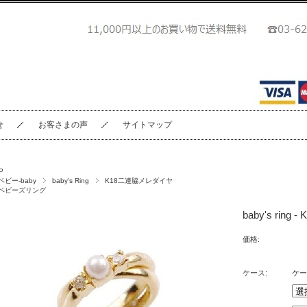
せ
お客さまの声
サイトマップ
P
ベビー-baby
baby's Ring
K18二連脇メレダイヤ
ベビーズリング
baby's rin
価格:
ケース:
ケー