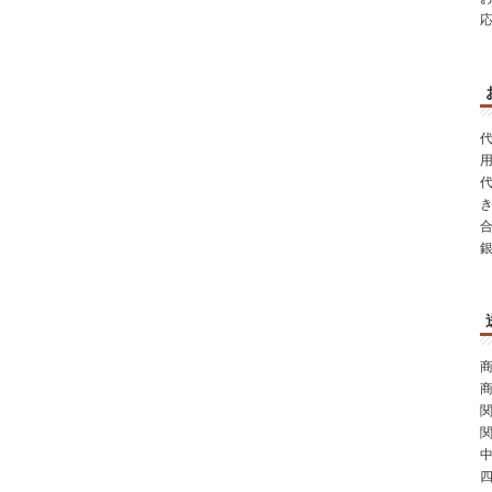
代
き
商
商
関
関
中
四