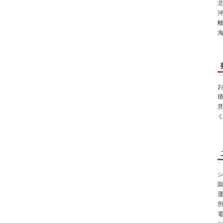
北
沖
シ
所
電