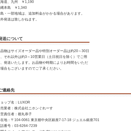
海道、九州 ￥1,190
縄本島 ￥1,340
離島・一部地域は、追加料金がかかる場合があります。
海外発送は致しかねます。
発送について
お品物はサイズオーダー品や特別オーダー品は約20～30日
後、それ以外は約3～10営業日（土日祝日を除く）でご用
意、発送いたします。お品物や時期によりお時間をいただ
く場合もございますのでご了承ください。
ご連絡先
ョップ名：LUXOR
販売業者：株式会社ニホンぐれーす
運営責任者：都丸恭子
在地：〒104-0061 東京都中央区銀座7-17-18 ジュエル銀座701
話番号：03-6264-7239