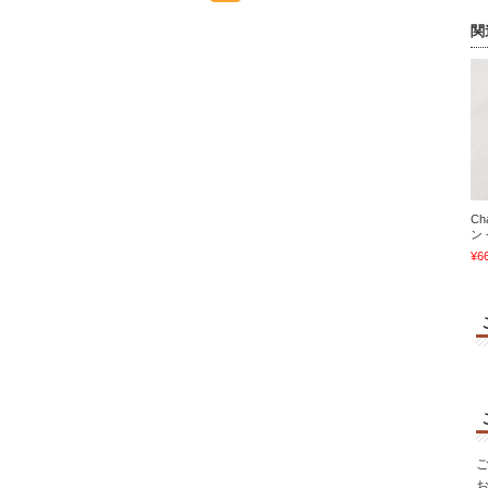
関
Ch
ン 
¥6