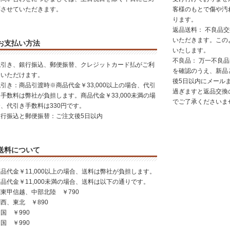
応させていただきます。
客様のもとで傷や汚
ります。
返品送料： 不良品
いただきます。この
お支払い方法
いたします。
不良品： 万一不良
代引き、銀行振込、郵便振替、クレジットカード払がご利
を確認のうえ、新品
用いただけます。
後5日以内にメール
引き：商品引渡時※商品代金￥33,000以上の場合、代引
過ぎますと返品交換
手数料は弊社が負担します。商品代金￥33,000未満の場
でご了承くださいま
合、代引き手数料は330円です。
銀行振込と郵便振替：ご注文後5日以内
送料について
品代金￥11,000以上の場合、送料は弊社が負担します。
品代金￥11,000未満の場合、送料は以下の通りです。
東甲信越、中部北陸 ￥790
西、東北 ￥890
国 ￥990
国 ￥990