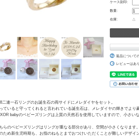
ケース刻印:
数量:
在庫:
△
返品について
レビューはあ
18二連一石リングのお誕生石の両サイドにメレダイヤをセット。
っていると守ってくれると言われている誕生石は、メレダイヤの輝きでより
UXOR babyのベビーズリングは上質の天然石を使用していますので、小さ
ちらのベビーズリングはリングが重なる部分があり、空間が小さくなります
のため新生児時期も、お指のねもとまでおつけいただくことが難しいデザイン