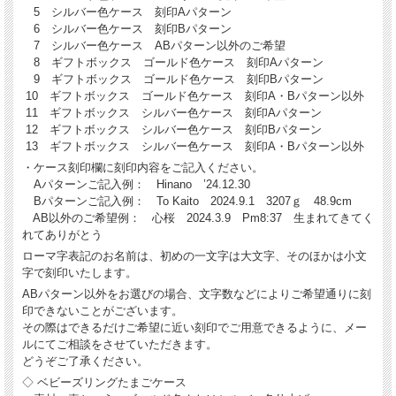
5 シルバー色ケース 刻印Aパターン
6 シルバー色ケース 刻印Bパターン
7 シルバー色ケース ABパターン以外のご希望
8 ギフトボックス ゴールド色ケース 刻印Aパターン
9 ギフトボックス ゴールド色ケース 刻印Bパターン
10 ギフトボックス ゴールド色ケース 刻印A・Bパターン以外
11 ギフトボックス シルバー色ケース 刻印Aパターン
12 ギフトボックス シルバー色ケース 刻印Bパターン
13 ギフトボックス シルバー色ケース 刻印A・Bパターン以外
・ケース刻印欄に刻印内容をご記入ください。
Aパターンご記入例： Hinano ’24.12.30
Bパターンご記入例： To Kaito 2024.9.1 3207ｇ 48.9cm
AB以外のご希望例： 心桜 2024.3.9 Pm8:37 生まれてきてく
れてありがとう
ローマ字表記のお名前は、初めの一文字は大文字、そのほかは小文
字で刻印いたします。
ABパターン以外をお選びの場合、文字数などによりご希望通りに刻
印できないことがございます。
その際はできるだけご希望に近い刻印でご用意できるように、メー
ルにてご相談をさせていただきます。
どうぞご了承ください。
◇ ベビーズリングたまごケース