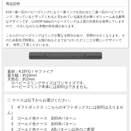
商品説明
K18一連一石のベビーズリングにもう一連リングを合わせた二連一石のベビーズリ
ング。持っていると守ってくれると言われている誕生石が輝くボリュームある豪華
なデザインです。LUXOR babyのベビーズリングは上質の天然石を使用しています
ので、 小さいながらも本物の存在感があります。
こちらのベビーズリングはリングが重なる部分があり、空間が小さくなります。そ
のため新生児時期も、お指のねもとまでおつけいただくことが難しいデザインで
す。 何卒ご了承くださいませ。
▼ 商品説明の続きを見る ▼
素材：K18YG / サファイア
最大幅：約10mm
天然石：約2mm
※ベビーズリングサイズはワンサイズです。
※ベビーズリング本体には刻印はできません。
◇ ケースは以下からお選びください。
1 ギフトボックス（こちらのギフトボックスには刻印は入りませ
ん）
2 ゴールド色ケース 刻印Aパターン
3 ゴールド色ケース 刻印Bパターン
4 ゴールド色ケース ABパターン以外のご希望