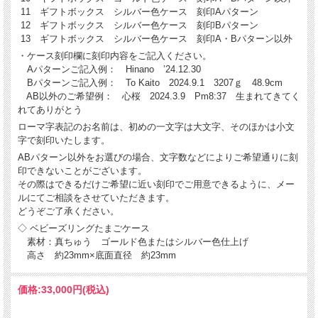
11 ギフトボックス シルバー色ケース 刻印Aパターン
12 ギフトボックス シルバー色ケース 刻印Bパターン
13 ギフトボックス シルバー色ケース 刻印A・Bパターン以外
・ケース刻印欄に刻印内容をご記入ください。
Aパターンご記入例： Hinano ’24.12.30
Bパターンご記入例： To Kaito 2024.9.1 3207ｇ 48.9cm
AB以外のご希望例： 心桜 2024.3.9 Pm8:37 生まれてきてく
れてありがとう
ローマ字表記のお名前は、初めの一文字は大文字、そのほかは小文
字で刻印いたします。
ABパターン以外をお選びの場合、文字数などによりご希望通りに刻
印できないことがございます。
その際はできるだけご希望に近い刻印でご用意できるように、メー
ルにてご相談をさせていただきます。
どうぞご了承ください。
◇ ベビーズリングたまごケース
素材：真ちゅう ゴールド色またはシルバー色仕上げ
高さ 約23mm×底面直径 約23mm
価格:
33,000円
(税込)