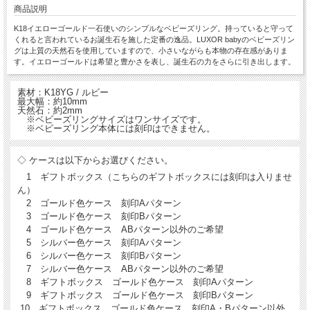
商品説明
K18イエローゴールド一石使いのシンプルなベビーズリング。持っていると守って
くれると言われているお誕生石を施した定番の逸品。LUXOR babyのベビーズリン
グは上質の天然石を使用していますので、小さいながらも本物の存在感がありま
す。イエローゴールドは希望と豊かさを表し、誕生石の力をさらに引き出します。
素材：K18YG / ルビー
最大幅：約10mm
天然石：約2mm
※ベビーズリングサイズはワンサイズです。
※ベビーズリング本体には刻印はできません。
◇ ケースは以下からお選びください。
1 ギフトボックス（こちらのギフトボックスには刻印は入りませ
ん）
2 ゴールド色ケース 刻印Aパターン
3 ゴールド色ケース 刻印Bパターン
4 ゴールド色ケース ABパターン以外のご希望
5 シルバー色ケース 刻印Aパターン
6 シルバー色ケース 刻印Bパターン
7 シルバー色ケース ABパターン以外のご希望
8 ギフトボックス ゴールド色ケース 刻印Aパターン
9 ギフトボックス ゴールド色ケース 刻印Bパターン
10 ギフトボックス ゴールド色ケース 刻印A・Bパターン以外