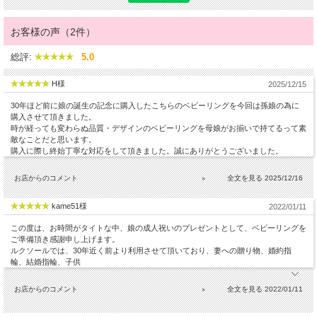
お客様の声（2件）
総評:
5.0
H様
2025/12/15
30年ほど前に娘の誕生の記念に購入したこちらのベビーリングを今回は孫娘の為に
購入させて頂きました。
時が経っても変わらぬ品質・デザインのベビーリングを母娘がお揃いで持てるって素
敵なことだと思います。
購入に際し終始丁寧な対応をして頂きました。誠にありがとうございました。
お店からのコメント
2025/12/16
kame51様
2022/01/11
この度は、お時間がタイトな中、娘の成人祝いのプレゼントとして、ベビーリングを
ご準備頂き感謝申し上げます。
ルクソールでは、30年近く前より利用させて頂いており、妻への贈り物、婚約指
輪、結婚指輪、子供
お店からのコメント
2022/01/11