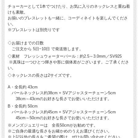
チョーカーとして1本でつけたり、お気に入りのネックレスと重ね着
けも素敵。
お揃いのブレスレットも一緒に、コーディネイトを楽しんでくださ
い。
※ブレスレットは別売りです
◇お届けまでの日数
ご注文から 5日~10日 で発送致します。
◇素材 フレッシュウォーターパール：約2.5～3.0mm／SV925
※真珠は一つひとつ輝きや形に個体差がございます。ご了承くださ
い。
◇ネックレスの長さは2サイズです。
A・全長約 43cm
パールネックレス約38cm + SVアジャスターチェーン5cm
38cm～43cmのお好きな長さでお使いいただけます。
B・全長約 50cm
パールネックレス約45cm + SVアジャスターチェーン5cm
45cm～50cmのお好きな長さでお使いいただけます。
※メンズジュエリーは 全長50cmがお勧めです。
※ご自身の最適な長さをお確かめのうえお選びください。
※上記以外の長さをご希望の際は、ぜひお問い合わせください。