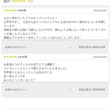
総評:
5.0
miho様
2023/11/09
まさに求めていたパールネックレスでした！
お手頃ですし、上品さもありつつカジュアルにも合わせやすく毎日のように大活躍し
ています。
高校生の娘とお揃いで購入したのですが、娘もとても気に入って色々とコーディネー
トを楽しんでいるようです。
素敵なアクセサリーを作ってくださってありがとうございます♪
お店からのコメント
2023/11/09
saran様
2023/10/06
お友達がつけていたのを見てとても素敵で
ブレスレットとセットで購入させていただきました♪
日常使いにもちょっとしたお出かけにも
色々使えそうです
ありがとうございました?
お店からのコメント
2023/10/06