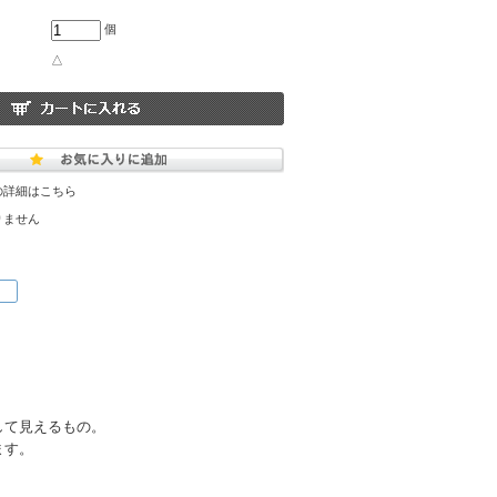
個
△
の詳細はこちら
りません
して見えるもの。
ます。