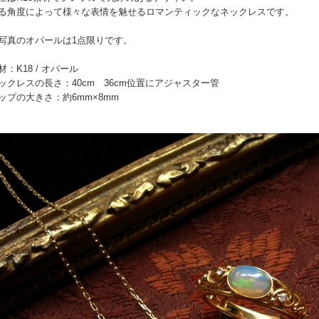
る角度によって様々な表情を魅せるロマンティックなネックレスです。
写真のオパールは1点限りです。
材：K18 / オパール
ックレスの長さ：40cm 36cm位置にアジャスター管
ップの大きさ：約6mm×8mm