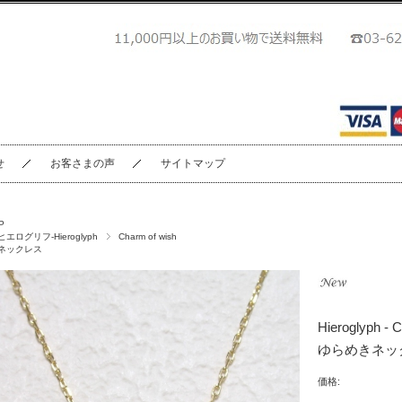
せ
お客さまの声
サイトマップ
P
ヒエログリフ-Hieroglyph
Charm of wish
ネックレス
Hieroglyph 
ゆらめきネッ
価格: