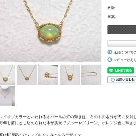
数量:
在庫:
返品について
レビューはあ
レイオブカラーといわれるオパールの虹の輝きは、石の中の水分が光に反射
万年も前にとじ込められた水が胸元でブルーやグリーン、オレンジ色に輝き
座はK18素材でシンプルで丸みのあるデザイン。