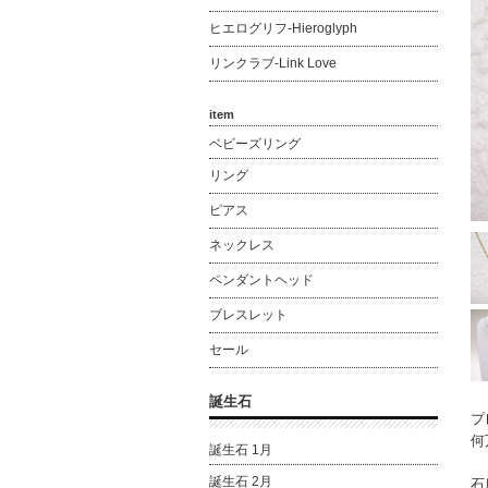
ヒエログリフ-Hieroglyph
リンクラブ-Link Love
item
ベビーズリング
リング
ピアス
ネックレス
ペンダントヘッド
ブレスレット
セール
誕生石
プ
何
誕生石 1月
誕生石 2月
石