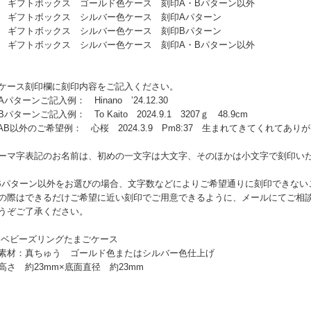
0 ギフトボックス ゴールド色ケース 刻印A・Bパターン以外
1 ギフトボックス シルバー色ケース 刻印Aパターン
2 ギフトボックス シルバー色ケース 刻印Bパターン
3 ギフトボックス シルバー色ケース 刻印A・Bパターン以外
ケース刻印欄に刻印内容をご記入ください。
パターンご記入例： Hinano ’24.12.30
パターンご記入例： To Kaito 2024.9.1 3207ｇ 48.9cm
B以外のご希望例： 心桜 2024.3.9 Pm8:37 生まれてきてくれてあり
ーマ字表記のお名前は、初めの一文字は大文字、そのほかは小文字で刻印い
Bパターン以外をお選びの場合、文字数などによりご希望通りに刻印できない
の際はできるだけご希望に近い刻印でご用意できるように、メールにてご相
うぞご了承ください。
 ベビーズリングたまごケース
材：真ちゅう ゴールド色またはシルバー色仕上げ
さ 約23mm×底面直径 約23mm