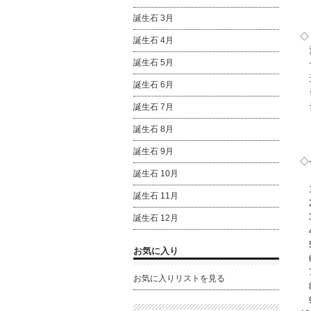
誕生石 3月
◇
誕生石 4月
素
誕生石 5月
サ
天
誕生石 6月
※
※
誕生石 7月
誕生石 8月
誕生石 9月
◇
誕生石 10月
1
誕生石 11月
2
3
誕生石 12月
4
5
お気に入り
6
7
お気に入りリストを見る
8
9