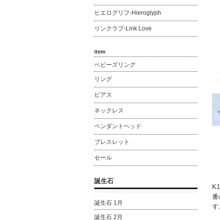
ヒエログリフ-Hieroglyph
リンクラブ-Link Love
item
ベビーズリング
リング
ピアス
ネックレス
ペンダントヘッド
ブレスレット
セール
誕生石
K
番
誕生石 1月
す
誕生石 2月