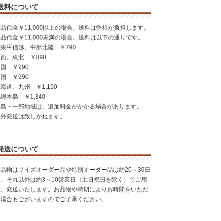
送料について
品代金￥11,000以上の場合、送料は弊社が負担します。
品代金￥11,000未満の場合、送料は以下の通りです。
東甲信越、中部北陸 ￥790
西、東北 ￥890
国 ￥990
国 ￥990
海道、九州 ￥1,190
縄本島 ￥1,340
離島・一部地域は、追加料金がかかる場合があります。
海外発送は致しかねます。
発送について
お品物はサイズオーダー品や特別オーダー品は約20～30日
後、それ以外は約3～10営業日（土日祝日を除く）でご用
意、発送いたします。お品物や時期によりお時間をいただ
く場合もございますのでご了承ください。