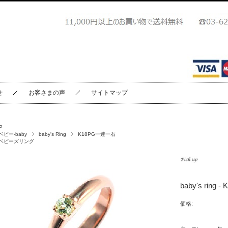
せ
お客さまの声
サイトマップ
P
ベビー-baby
baby's Ring
K18PG一連一石
ベビーズリング
baby's rin
価格: