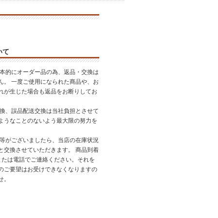
いて
基本的にオーダー品の為、返品・交換は
ん。 一度ご使用になられた商品や、お
れが生じた場合も返品をお断りしてお
交換、誤品配送交換は当社負担とさせて
ようなことのないよう最大限の努力を
品等がございましたら、当店の在庫状況
と交換させていただきます。 商品到着
または電話でご連絡ください。それを
のご要望はお受けできなくなりますの
せ。