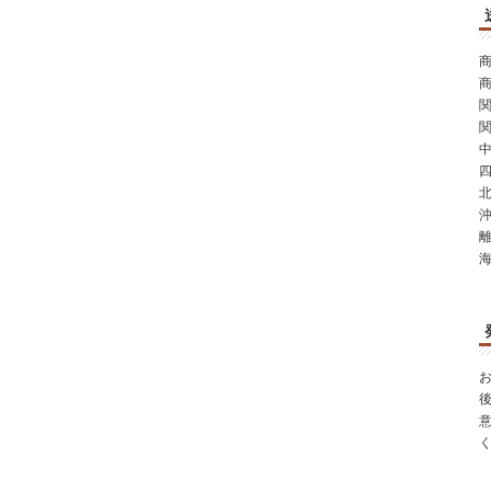
商
商
関
関
中
四
北
沖