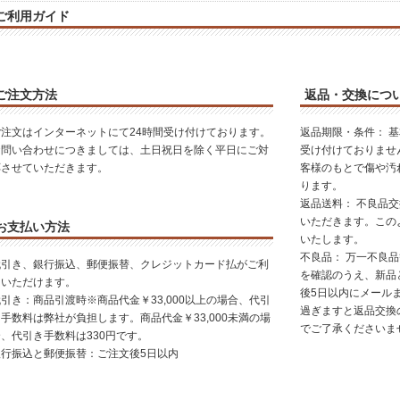
ご利用ガイド
ご注文方法
返品・交換につ
ご注文はインターネットにて24時間受け付けております。
返品期限・条件： 
お問い合わせにつきましては、土日祝日を除く平日にご対
受け付けておりませ
応させていただきます。
客様のもとで傷や汚
ります。
返品送料： 不良品
いただきます。この
お支払い方法
いたします。
不良品： 万一不良
代引き、銀行振込、郵便振替、クレジットカード払がご利
を確認のうえ、新品
用いただけます。
後5日以内にメール
引き：商品引渡時※商品代金￥33,000以上の場合、代引
過ぎますと返品交換
手数料は弊社が負担します。商品代金￥33,000未満の場
でご了承くださいま
合、代引き手数料は330円です。
銀行振込と郵便振替：ご注文後5日以内