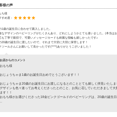
客様の声
もち様
すすめ度：
の1歳の誕生日に合わせて購入しました。
敵なデザインのベビーリングがたくさんあり、どれにしようかとても迷いました。(本当はお
応も丁寧で親切で、可愛いメッセージカードも綺麗な指輪も嬉しかったです♪
の20歳の誕生日に渡したいので、それまで大切に大切に保管します！
クソールさんにお願いして良かったです(*^^*)ありがとうございました！
お店からのコメント
おもち様
おじょうちゃま1歳のお誕生日おめでとうございます！！
おじょうちゃま20歳のお誕生日にお渡しになるとのこととても嬉しく拝見いたしま
デザインも色々迷ってお考えくださったとのこと、お気に召していただきまして大
ます！！
おもち様がお選びくださった18金ピンクゴールドのベビーリングは、20歳の誕生
...