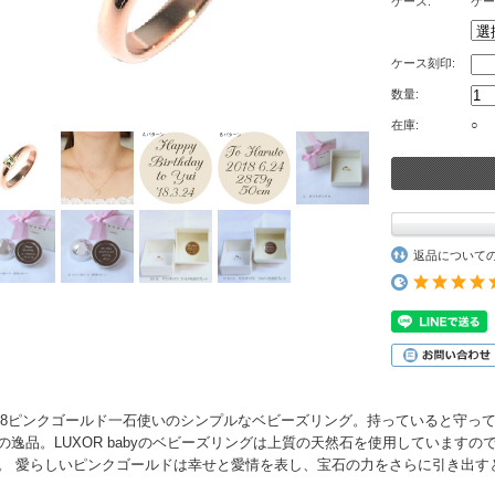
ケース:
ケー
ケース刻印:
数量:
在庫:
○
返品について
18ピンクゴールド一石使いのシンプルなベビーズリング。持っていると守っ
の逸品。LUXOR babyのベビーズリングは上質の天然石を使用しています
。 愛らしいピンクゴールドは幸せと愛情を表し、宝石の力をさらに引き出す