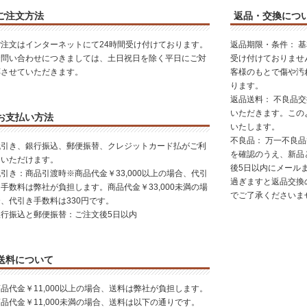
ご注文方法
返品・交換につ
ご注文はインターネットにて24時間受け付けております。
返品期限・条件： 
お問い合わせにつきましては、土日祝日を除く平日にご対
受け付けておりませ
応させていただきます。
客様のもとで傷や汚
ります。
返品送料： 不良品
いただきます。この
お支払い方法
いたします。
不良品： 万一不良
代引き、銀行振込、郵便振替、クレジットカード払がご利
を確認のうえ、新品
用いただけます。
後5日以内にメール
引き：商品引渡時※商品代金￥33,000以上の場合、代引
過ぎますと返品交換
手数料は弊社が負担します。商品代金￥33,000未満の場
でご了承くださいま
合、代引き手数料は330円です。
銀行振込と郵便振替：ご注文後5日以内
送料について
品代金￥11,000以上の場合、送料は弊社が負担します。
品代金￥11,000未満の場合、送料は以下の通りです。