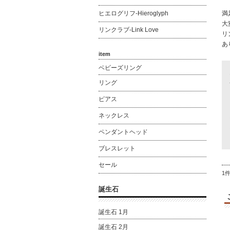
ヒエログリフ-Hieroglyph
満
大
リンクラブ-Link Love
リ
あ
item
ベビーズリング
リング
ピアス
ネックレス
ペンダントヘッド
ブレスレット
セール
1
誕生石
誕生石 1月
誕生石 2月