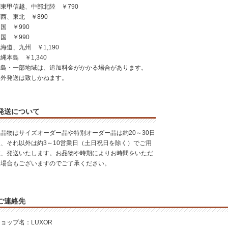
東甲信越、中部北陸 ￥790
西、東北 ￥890
国 ￥990
国 ￥990
海道、九州 ￥1,190
縄本島 ￥1,340
離島・一部地域は、追加料金がかかる場合があります。
海外発送は致しかねます。
発送について
お品物はサイズオーダー品や特別オーダー品は約20～30日
後、それ以外は約3～10営業日（土日祝日を除く）でご用
意、発送いたします。お品物や時期によりお時間をいただ
く場合もございますのでご了承ください。
ご連絡先
ョップ名：LUXOR