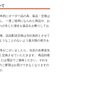
いて
基本的にオーダー品の為、返品・交換は
ん。 一度ご使用になられた商品や、お
れが生じた場合も返品をお断りしてお
交換、誤品配送交換は当社負担とさせて
ようなことのないよう最大限の努力を
品等がございましたら、当店の在庫状況
と交換させていただきます。 商品到着
または電話でご連絡ください。それを
のご要望はお受けできなくなりますの
せ。